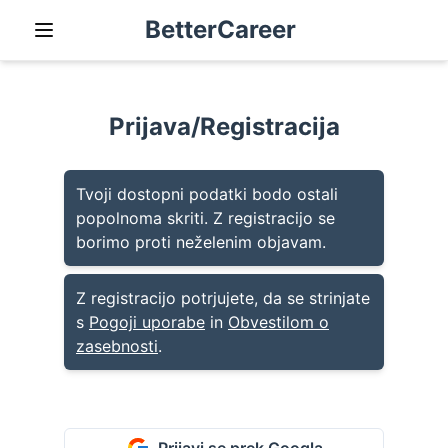
BetterCareer
Prijava/Registracija
Tvoji dostopni podatki bodo ostali
popolnoma skriti. Z registracijo se
borimo proti neželenim objavam.
Z registracijo potrjujete, da se strinjate
s
Pogoji uporabe
in
Obvestilom o
zasebnosti
.
Prijavi se prek Googla