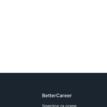
BetterCareer
Smernice za ocene