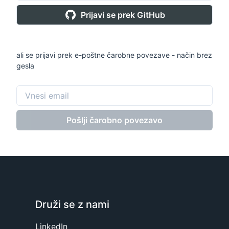
Prijavi se prek GitHub
ali se prijavi prek e-poštne čarobne povezave - način brez
gesla
Pošlji čarobno povezavo
Druži se z nami
LinkedIn