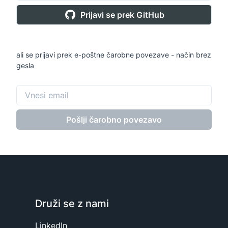
Prijavi se prek GitHub
ali se prijavi prek e-poštne čarobne povezave - način brez
gesla
Pošlji čarobno povezavo
Druži se z nami
LinkedIn