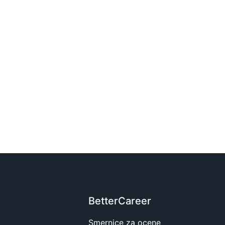
BetterCareer
Smernice za ocene