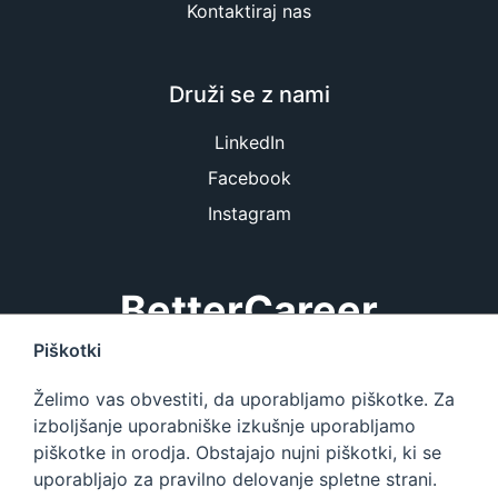
Kontaktiraj nas
Druži se z nami
LinkedIn
Facebook
Instagram
BetterCareer
Piškotki
BetterCareer.si je platforma, ki vsebuje največjo bazo
Želimo vas obvestiti, da uporabljamo piškotke. Za
IT zaposlitev in informacij o delu v IT podjetjih v
izboljšanje uporabniške izkušnje uporabljamo
Sloveniji.
piškotke in orodja. Obstajajo nujni piškotki, ki se
uporabljajo za pravilno delovanje spletne strani.