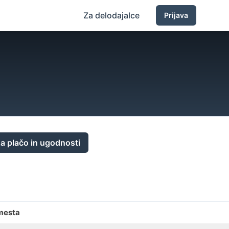
Za delodajalce
Prijava
a plačo in ugodnosti
mesta