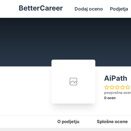
BetterCareer
Dodaj oceno
Podjetja
AiPath
povprečna oce
0 ocen
O podjetju
Splošne ocene