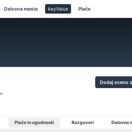
Delovna mesta
keyValue
Plače
Dodaj oceno z
na
Plače in ugodnosti
Razgovori
Delovna 