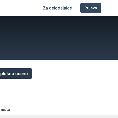
Za delodajalce
Prijava
splošno oceno
mesta