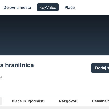
Delovna mesta
keyValue
Plače
a hranilnica
Dodaj 
na
Plače in ugodnosti
Razgovori
Delovna 