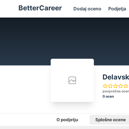
BetterCareer
Dodaj oceno
Podjetja
Delavsk
povprečna oce
0 ocen
O podjetju
Splošne ocene