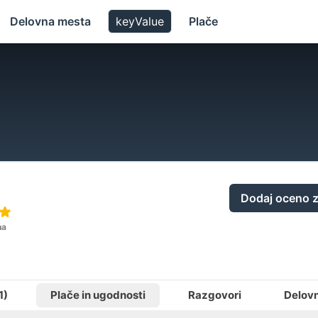
Delovna mesta
keyValue
Plače
Dodaj oceno z
na
1)
Plače in ugodnosti
Razgovori
Delov