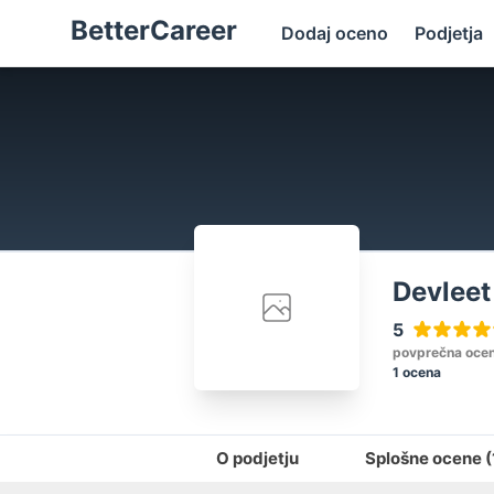
BetterCareer
Dodaj oceno
Podjetja
Devleet
5
povprečna oce
1 ocena
O podjetju
Splošne ocene
(