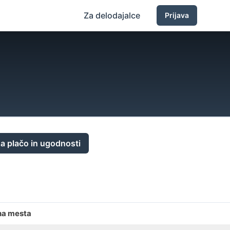
Za delodajalce
Prijava
a plačo in ugodnosti
na mesta