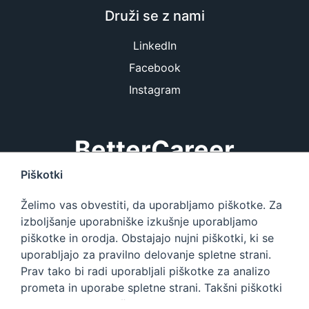
Druži se z nami
LinkedIn
Facebook
Instagram
BetterCareer
Piškotki
BetterCareer.si je platforma, ki vsebuje največjo bazo
Želimo vas obvestiti, da uporabljamo piškotke. Za
IT zaposlitev in informacij o delu v IT podjetjih v
izboljšanje uporabniške izkušnje uporabljamo
Sloveniji.
piškotke in orodja. Obstajajo nujni piškotki, ki se
uporabljajo za pravilno delovanje spletne strani.
BetterCareer
Prav tako bi radi uporabljali piškotke za analizo
prometa in uporabe spletne strani. Takšni piškotki
se imenujejo analitični in za njihovo uporabo
©
2026
Better Career Ltd. Vse pravice pridržane.