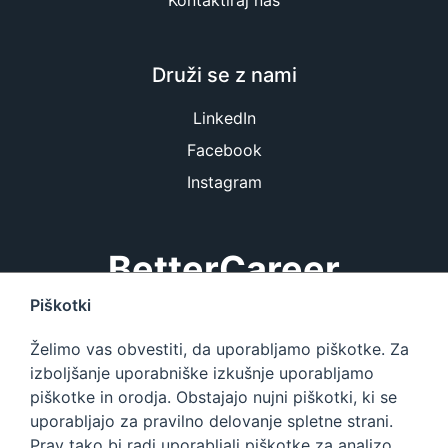
Kontaktiraj nas
Druži se z nami
LinkedIn
Facebook
Instagram
BetterCareer
Piškotki
BetterCareer.si je platforma, ki vsebuje največjo bazo
Želimo vas obvestiti, da uporabljamo piškotke. Za
IT zaposlitev in informacij o delu v IT podjetjih v
izboljšanje uporabniške izkušnje uporabljamo
Sloveniji.
piškotke in orodja. Obstajajo nujni piškotki, ki se
uporabljajo za pravilno delovanje spletne strani.
BetterCareer
Prav tako bi radi uporabljali piškotke za analizo