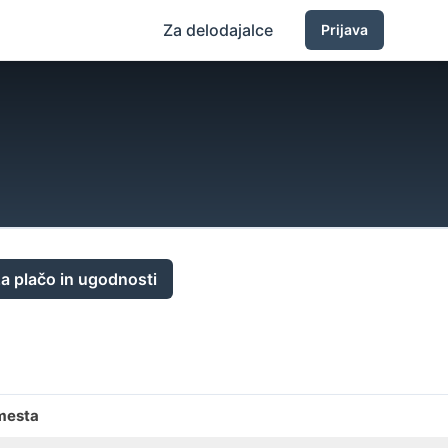
Za delodajalce
Prijava
a plačo in ugodnosti
mesta