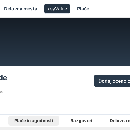
Delovna mesta
keyValue
Plače
de
Dodaj oceno z
na
Plače in ugodnosti
Razgovori
Delovna 