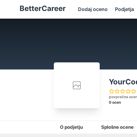
BetterCareer
Dodaj oceno
Podjetja
YourCo
povprečna oce
0 ocen
O podjetju
Splošne ocene