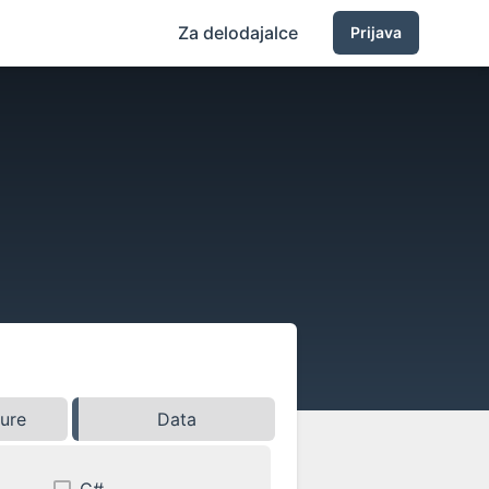
Za delodajalce
Prijava
ture
Data