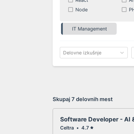
React
An
Node
P
IT Management
Delovne izkušnje
Skupaj
7 delovnih mest
Software Developer - AI 
Celtra
•
4.7