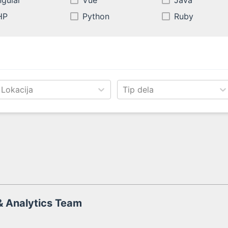
gular
Vue
Java
HP
Python
Ruby
Lokacija
Tip dela
& Analytics Team