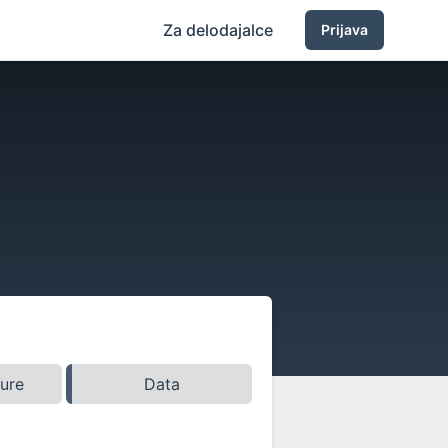
Za delodajalce
Prijava
ture
Data