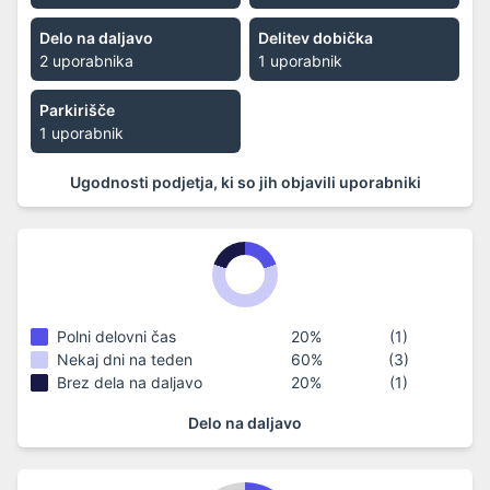
Delo na daljavo
Delitev dobička
2 uporabnika
1 uporabnik
Parkirišče
1 uporabnik
Ugodnosti podjetja, ki so jih objavili uporabniki
Polni delovni čas
20
%
(
1
)
Nekaj ​​dni na teden
60
%
(
3
)
Brez dela na daljavo
20
%
(
1
)
Delo na daljavo